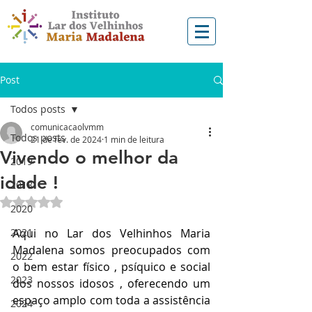
Post
Todos posts
comunicacaolvmm
Todos posts
21 de fev. de 2024
1 min de leitura
Vivendo o melhor da
2019
idade !
2018
Avaliado com NaN de 5 estrelas.
2020
2021
Aqui no Lar dos Velhinhos Maria 
Madalena somos preocupados com 
2022
o bem estar físico , psíquico e social 
2023
dos nossos idosos , oferecendo um 
espaço amplo com toda a assistência 
2024