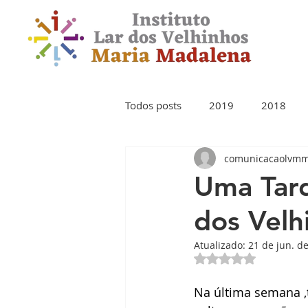
Todos posts
2019
2018
comunicacaolvm
Uma Tard
dos Velh
Atualizado:
21 de jun. d
Avaliado com NaN 
Na última semana ,