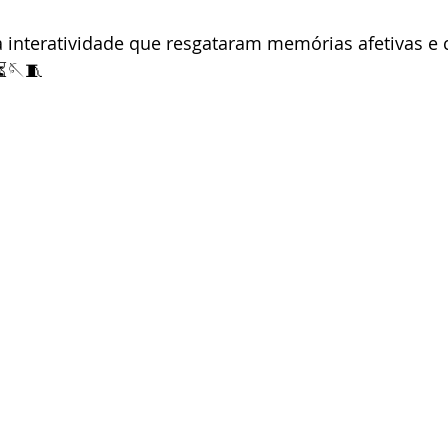
a interatividade que resgataram memórias afetivas e 
.⏳🪡🧵