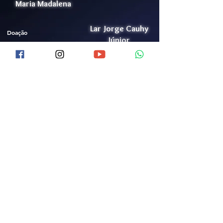
Maria Madalena
Lar Jorge Cauhy
Doação
Júnior
Trabalhe Conosco
Conheça o LJCJ
Lista de Ramais
Política de Privacidade
Videos
Portal da Transparência
Acolhimento de Idosos
Bazar
Canal de Denúncia
Mídia
Termo para Campanhas
Voluntariado
Contato (61)
3552-0504
Certificações
9 9352-0912