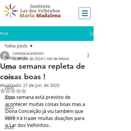
Post
Todos posts
comunicacaolvmm
Todos posts
22 de jan. de 2024
1 min de leitura
Uma semana repleta de
2019
coisas boas !
2018
Atualizado:
21 de jun. de 2025
2020
Avaliado com NaN de 5 estrelas.
Essa semana está previsto de 
2021
acontecer muitas coisas boas mas a 
2022
Dona Conceição já viu também que 
2023
você irá trazer muitas doações para 
o Lar dos Velhinhos .
2024