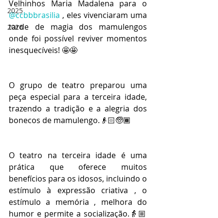
Velhinhos Maria Madalena para o 
2025
@ccbbbrasilia
 , eles vivenciaram uma 
tarde de magia dos mamulengos 
2026
onde foi possível reviver momentos 
inesquecíveis! 🤩🤩
O grupo de teatro preparou uma 
peça especial para a terceira idade, 
trazendo a tradição e a alegria dos 
bonecos de mamulengo.👴🏻🧓🏾
O teatro na terceira idade é uma 
prática que oferece muitos 
benefícios para os idosos, incluindo o 
estímulo à expressão criativa , o 
estímulo a memória , melhora do 
humor e permite a socialização.👵🏼