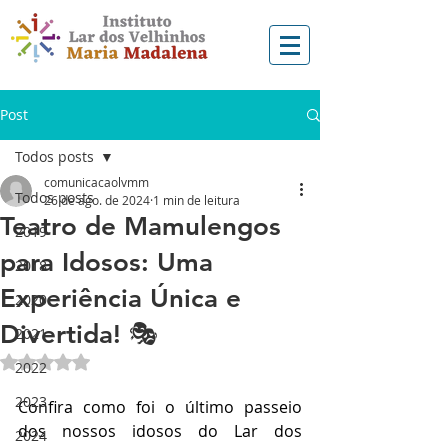
Post
Todos posts
comunicacaolvmm
Todos posts
26 de ago. de 2024
1 min de leitura
Teatro de Mamulengos
2019
para Idosos: Uma
2018
Experiência Única e
2020
Divertida! 🎭
2021
Avaliado com NaN de 5 estrelas.
2022
2023
Confira como foi o último passeio 
dos nossos idosos do Lar dos 
2024