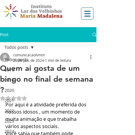
Post
Todos posts
comunicacaolvmm
Todos posts
29 de jan. de 2024
1 min de leitura
Quem ai gosta de um
2019
bingo no final de semana
2018
?
2020
Avaliado com NaN de 5 estrelas.
2021
Por aqui é a atividade preferida dos 
2022
nossos idosos , um momento de 
muita animação e que trabalha 
2023
vários aspectos sociais. 
2024
Você sabia que também pode 