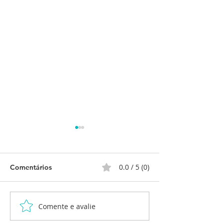
0.0 / 5 (0)
Comentários
Comente e avalie
Uma Tarde de Cultura e
Procuradoria do
Alegria no Lar dos
em prol do Lar 