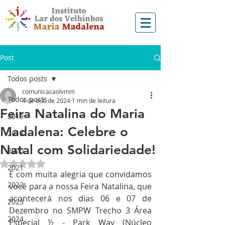
Post
Todos posts
comunicacaolvmm
Todos posts
4 de out. de 2024
1 min de leitura
Feira Natalina do Maria
2019
Madalena: Celebre o
2018
Natal com Solidariedade!
2020
Avaliado com NaN de 5 estrelas.
2021
É com muita alegria que convidamos 
2022
você para a nossa Feira Natalina, que 
acontecerá nos dias 06 e 07 de 
2023
Dezembro no SMPW Trecho 3 Área 
2024
Especial ½ - Park Way (Núcleo 