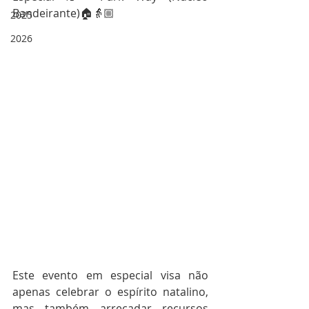
Bandeirante)🏠👵🏼
2025
2026
Este evento em especial visa não 
apenas celebrar o espírito natalino, 
mas também arrecadar recursos 