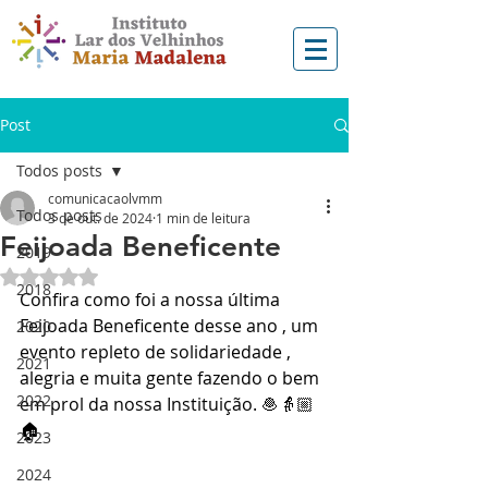
Post
Todos posts
comunicacaolvmm
Todos posts
3 de out. de 2024
1 min de leitura
Feijoada Beneficente
2019
Avaliado com NaN de 5 estrelas.
2018
Confira como foi a nossa última 
Feijoada Beneficente desse ano , um 
2020
evento repleto de solidariedade , 
2021
alegria e muita gente fazendo o bem 
2022
em prol da nossa Instituição. 🧆👵🏼
🏠
2023
2024