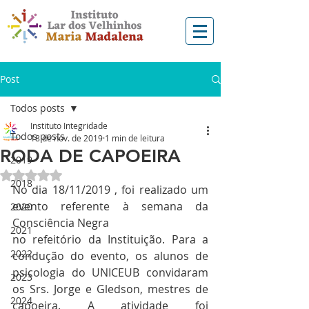
Post
Todos posts
Instituto Integridade
Todos posts
18 de nov. de 2019
1 min de leitura
RODA DE CAPOEIRA
2019
Avaliado com NaN de 5 estrelas.
2018
No dia 18/11/2019 , foi realizado um 
evento referente à semana da 
2020
Consciência Negra
2021
no refeitório da Instituição. Para a 
2022
condução do evento, os alunos de 
psicologia do UNICEUB convidaram 
2023
os Srs. Jorge e Gledson, mestres de 
2024
capoeira. A atividade foi 