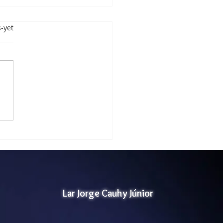
label
-yet
tório de Atividades
orais
Lar Jorge Cauhy Júnior