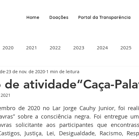
Home
Doações
Portal da Transparência
2020
2021
2022
2023
2024
2025
ade
23 de nov. de 2020
1 min de leitura
o de atividade“Caça-Pala
e 2021
de 5 estrelas.
bro de 2020 no Lar Jorge Cauhy Junior, foi realiz
lavras” sobre a consciência negra. Foi entregue um
avras solicitante aos participantes que encontrass
Castigos, Justiça, Lei, Desigualdade, Racismo, Respe