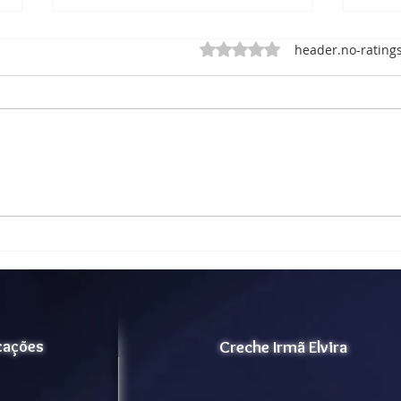
ratings-display.rating-aria-
header.no-ratings
RELATÓRIO DE ATIVIDADE
Rela
– MEMÓRIA MUSICAL
Corp
icações
Creche Irmã Elvira