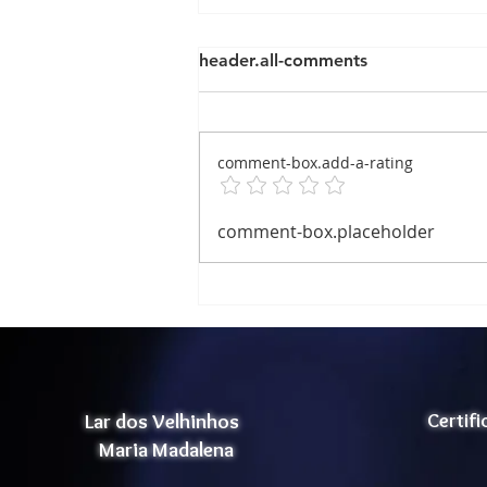
header.all-comments
comment-box.add-a-rating
Relatório de Atividade
comment-box.placeholder
Atividade Corporal
Lar dos Velhinhos
Certif
Maria Madalena