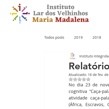
Todos posts
2019
2018
Instituto Integrid
Relatóri
Atualizado:
16 de fev. d
Avaliado com NaN 
No dia 23 de novem
cognitiva “Caça-pa
atividade caça-pal
(África, Escravos, 