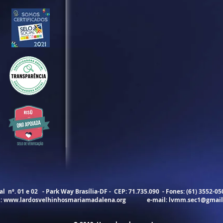
 nº. 01 e 02 - Park Way Brasília-DF - CEP: 71.735.090 - Fones: (61) 3552-0
E:
www.lardosvelhinhosmariamadalena.org
e-mail:
lvmm.sec1@gmail