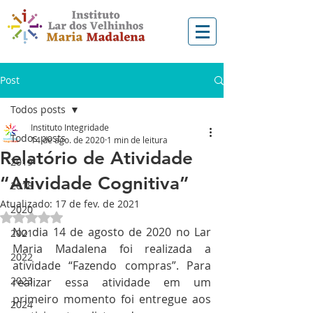
Post
Todos posts
Instituto Integridade
Todos posts
14 de ago. de 2020
1 min de leitura
Relatório de Atividade
2019
“Atividade Cognitiva”
2018
Atualizado:
17 de fev. de 2021
2020
Avaliado com NaN de 5 estrelas.
No dia 14 de agosto de 2020 no Lar 
2021
Maria Madalena foi realizada a 
2022
atividade “Fazendo compras”. Para 
2023
realizar essa atividade em um 
primeiro momento foi entregue aos 
2024