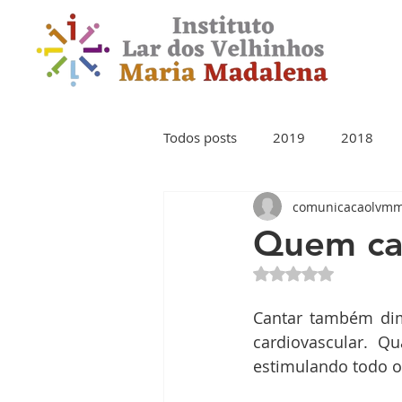
Todos posts
2019
2018
comunicacaolvm
Quem can
Avaliado com NaN 
Cantar também dim
cardiovascular. Q
estimulando todo o