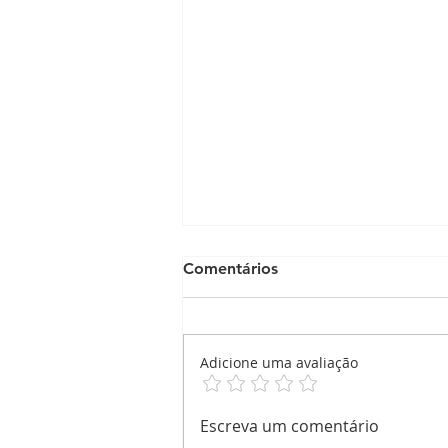
Comentários
Adicione uma avaliação
Todo dia é dia de
Escreva um comentário
comemorar !