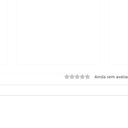
Avaliado com 0 de 5 estrel
Ainda sem avalia
Formatura Maternal 2 -
Cant
Creche Irmã Elvira
Irmã