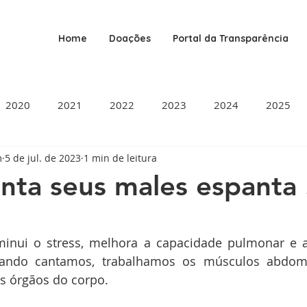
Home
Doações
Portal da Transparência
2020
2021
2022
2023
2024
2025
m
5 de jul. de 2023
1 min de leitura
ta seus males espanta 
de 5 estrelas.
inui o stress, melhora a capacidade pulmonar e at
uando cantamos, trabalhamos os músculos abdomin
s órgãos do corpo.