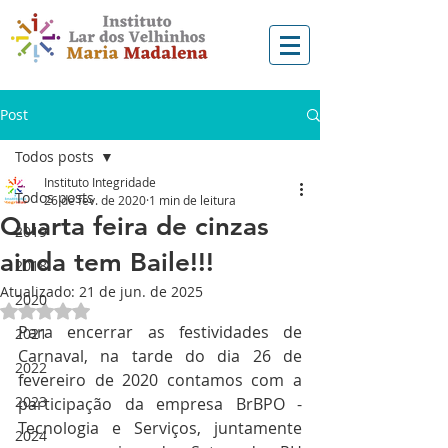
Post
Todos posts
Instituto Integridade
Todos posts
26 de fev. de 2020
1 min de leitura
Quarta feira de cinzas
2019
ainda tem Baile!!!
2018
Atualizado:
21 de jun. de 2025
2020
Avaliado com NaN de 5 estrelas.
Para encerrar as festividades de 
2021
Carnaval, na tarde do dia 26 de 
2022
fevereiro de 2020 contamos com a 
2023
participação da empresa BrBPO -  
Tecnologia e Serviços, juntamente 
2024