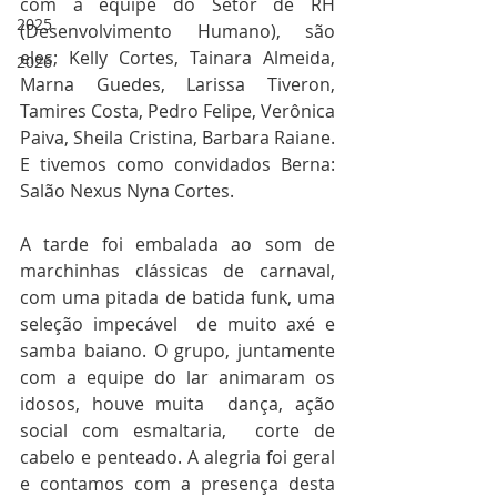
com a equipe do Setor de RH 
2025
(Desenvolvimento Humano), são 
eles; Kelly Cortes, Tainara Almeida, 
2026
Marna Guedes, Larissa Tiveron, 
Tamires Costa, Pedro Felipe, Verônica 
Paiva, Sheila Cristina, Barbara Raiane. 
E tivemos como convidados Berna: 
Salão Nexus Nyna Cortes. 
A tarde foi embalada ao som de 
marchinhas clássicas de carnaval, 
com uma pitada de batida funk, uma 
seleção impecável  de muito axé e 
samba baiano. O grupo, juntamente 
com a equipe do lar animaram os 
idosos, houve muita  dança, ação 
social com esmaltaria,  corte de 
cabelo e penteado. A alegria foi geral 
e contamos com a presença desta 