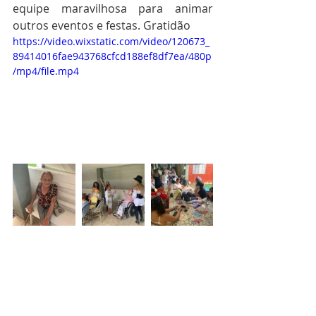
equipe maravilhosa para animar 
outros eventos e festas. Gratidão
https://video.wixstatic.com/video/120673_
89414016fae943768cfcd188ef8df7ea/480p
/mp4/file.mp4