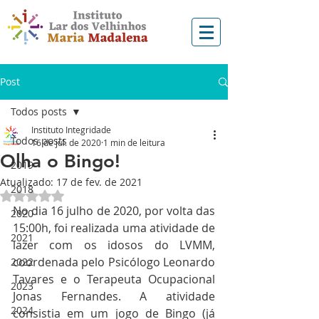
Post
Todos posts
Instituto Integridade
Todos posts
16 de jul. de 2020
1 min de leitura
Olha o Bingo!
2019
Atualizado:
17 de fev. de 2021
2018
Avaliado com NaN de 5 estrelas.
No dia 16 julho de 2020, por volta das 
2020
15:00h, foi realizada uma atividade de 
2021
lazer com os idosos do LVMM, 
coordenada pelo Psicólogo Leonardo 
2022
Tavares e o Terapeuta Ocupacional 
2023
Jonas Fernandes. A atividade 
2024
consistia em um jogo de Bingo (já 