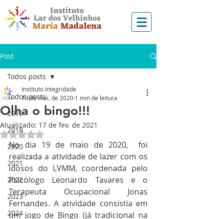
Post
Todos posts
Instituto Integridade
Todos posts
19 de mai. de 2020
1 min de leitura
Olha o bingo!!!
2019
Atualizado:
17 de fev. de 2021
2018
Avaliado com NaN de 5 estrelas.
No dia 19 de maio de 2020,  foi 
2020
realizada a atividade de lazer com os 
2021
idosos do LVMM, coordenada pelo 
Psicólogo Leonardo Tavares e o 
2022
Terapeuta Ocupacional Jonas 
2023
Fernandes. A atividade consistia em 
2024
um jogo de Bingo (já tradicional na 