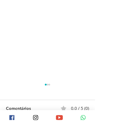
0.0 / 5 (0)
Comentários
Comente e avalie
RELATÓRIO DE
Relatório de At