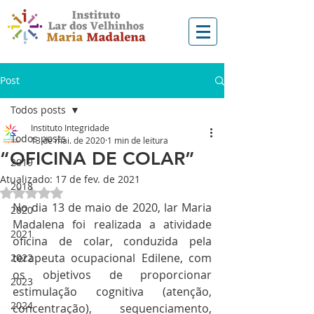
Post
Todos posts
Instituto Integridade
Todos posts
13 de mai. de 2020
1 min de leitura
“OFICINA DE COLAR”
2019
Atualizado:
17 de fev. de 2021
2018
Avaliado com NaN de 5 estrelas.
No dia 13 de maio de 2020, lar Maria 
2020
Madalena foi realizada a atividade 
2021
oficina de colar, conduzida pela 
terapeuta ocupacional Edilene, com 
2022
os objetivos de proporcionar 
2023
estimulação cognitiva (atenção, 
2024
concentração), sequenciamento, 