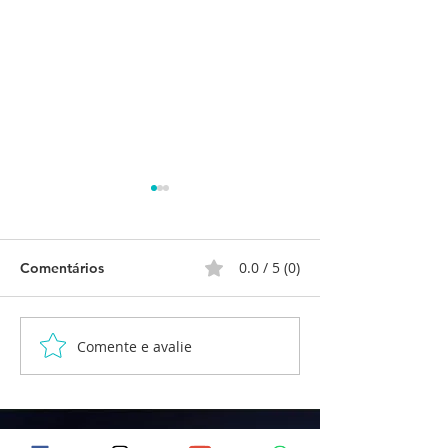
0.0 / 5 (0)
Comentários
Comente e avalie
RELATÓRIO DE
Relatório de At
ATIVIDADE – MEMÓRIA
Corporais
MUSICAL
Lar dos Velhinhos
Creche Irmã