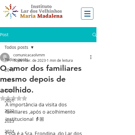
Post
Todos posts
comunicacaolvmm
Todos posts
10 de mar. de 2023
1 min de leitura
O amor dos familiares
2019
mesmo depois de
2018
acolhido.
2020
Avaliado com NaN de 5 estrelas.
2021
A importância da visita dos 
2022
familiares ,após o acolhimento 
institucional 👵🏼
2023
2024
Essa é a Sra. Erondina ,do Lar dos 