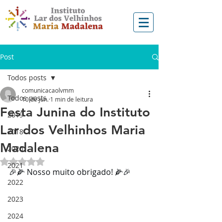
Post
Todos posts
comunicacaolvmm
Todos posts
10 de jun.
1 min de leitura
Festa Junina do Instituto
2019
Lar dos Velhinhos Maria
2018
Madalena
2020
Avaliado com NaN de 5 estrelas.
2021
🎉🌽 Nosso muito obrigado! 🌽🎉
2022
2023
2024