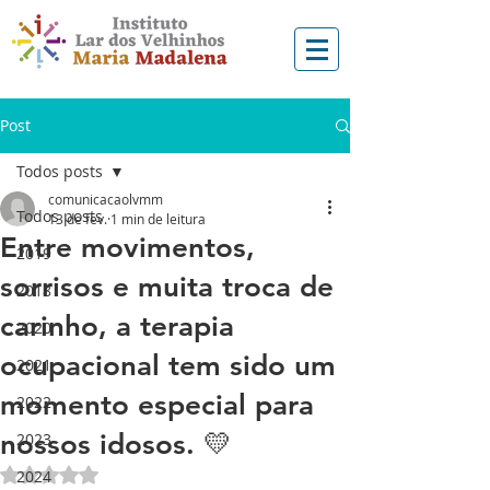
Post
Todos posts
comunicacaolvmm
Todos posts
13 de fev.
1 min de leitura
Entre movimentos,
2019
sorrisos e muita troca de
2018
carinho, a terapia
2020
ocupacional tem sido um
2021
momento especial para
2022
nossos idosos. 💛
2023
Avaliado com NaN de 5 estrelas.
2024