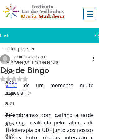
Post
Todos posts
comunicacaolvmm
Todos posts
10 de jun.
1 min de leitura
Dia de Bingo
2019
Avaliado com NaN de 5 estrelas.
2018
#TBT
 de um momento muito 
especial! ✨
2020
2021
2022
Relembramos com carinho a tarde 
de bingo realizada pelos alunos de 
2023
Fisioterapia da UDF junto aos nossos 
2024
idosos. Entre risadas, interação e 