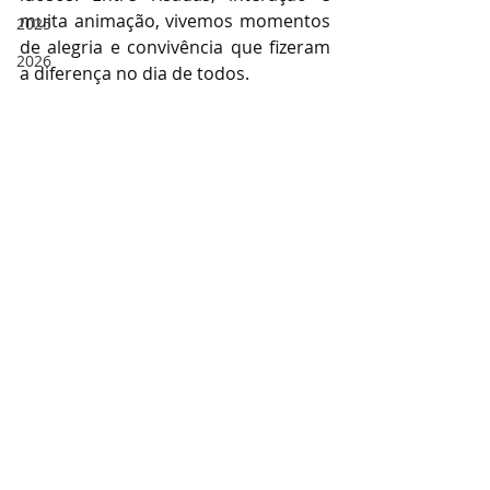
muita animação, vivemos momentos 
2025
de alegria e convivência que fizeram 
2026
a diferença no dia de todos.