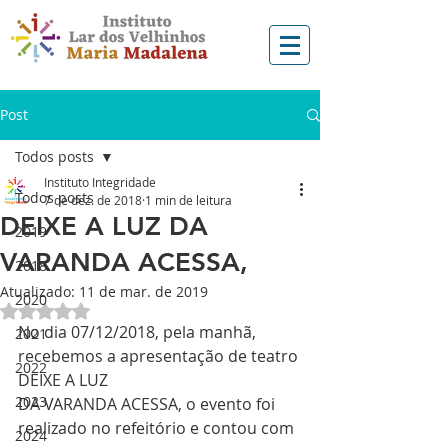
Post
Todos posts
Instituto Integridade
Todos posts
7 de dez. de 2018
1 min de leitura
DEIXE A LUZ DA
2019
VARANDA ACESSA,
2018
Atualizado:
11 de mar. de 2019
2020
Avaliado com NaN de 5 estrelas.
No dia 07/12/2018, pela manhã, 
2021
recebemos a apresentação de teatro 
2022
DEIXE A LUZ
2023
DA VARANDA ACESSA, o evento foi 
realizado no refeitório e contou com 
2024