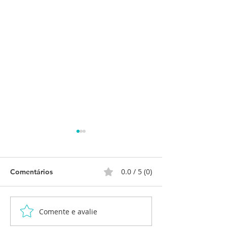
0.0 / 5 (0)
Comentários
Atividade Lúdic
OFICINA DE CULINÁRIA
Comente e avalie