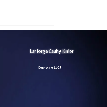
tório de Atividade
idades Manuais
Lar Jorge Cauhy Júnior
Conheça o LJCJ