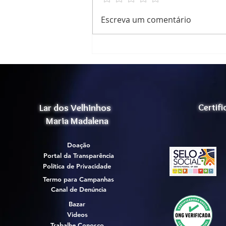
Relatório de Atividades
Escreva um comentário
Cognitivas
Lar dos Velhinhos
Certif
Maria Madalena
Doação
Portal da Transparência
Política de Privacidade
Termo para Campanhas
Canal de Denúncia
Bazar
Videos
Trabalhe Conosco