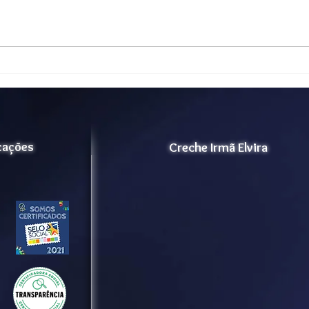
Relatório de Atividades
Rela
Cognitivas
Ativ
icações
Creche Irmã Elvira