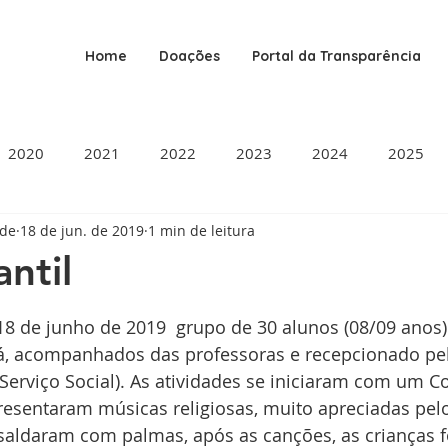
Home
Doações
Portal da Transparência
2020
2021
2022
2023
2024
2025
ade
18 de jun. de 2019
1 min de leitura
antil
de 5 estrelas.
8 de junho de 2019  grupo de 30 alunos (08/09 anos)
á, acompanhados das professoras e recepcionado pel
Serviço Social). As atividades se iniciaram com um Cor
resentaram músicas religiosas, muito apreciadas pelo
aldaram com palmas, após as canções, as crianças f