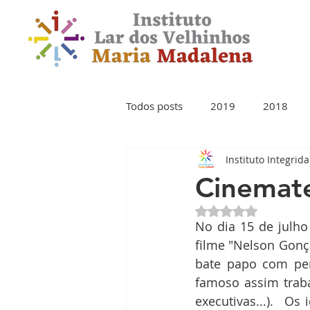
Todos posts
2019
2018
Instituto Integrid
Cinemat
Avaliado com NaN 
No dia 15 de julho
filme "Nelson Gonça
bate papo com per
famoso assim traba
executivas...).  Os