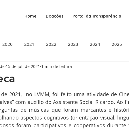
Home
Doações
Portal da Transparência
2020
2021
2022
2023
2024
2025
ade
15 de jul. de 2021
1 min de leitura
eca
de 5 estrelas.
 de 2021,  no LVMM, foi feito uma atividade de Cin
lves” com auxílio do Assistente Social Ricardo. Ao fin
guntas de músicas que foram marcantes e históri
lhando aspectos cognitivos (orientação visual, ling
 idosos foram participativos e cooperativos durante t