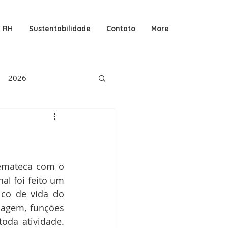
RH
Sustentabilidade
Contato
More
2026
emateca com o 
al foi feito um 
co de vida do 
uagem, funções 
oda atividade. 