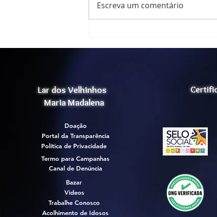
Nosso Natal ,foi um grande
Escreva um comentário
sucesso!
Lar dos Velhinhos
Certif
Maria Madalena
Doação
Portal da Transparência
Política de Privacidade
Termo para Campanhas
Canal de Denúncia
Bazar
Videos
Trabalhe Conosco
Acolhimento de Idosos