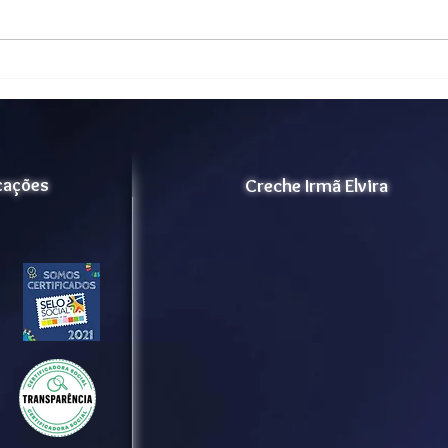
Vida Ativa - Projeto Lar dos
Cert
Velhinhos Maria Madalena
202
para ampliação de
acolhimento.
icações
Creche Irmã Elvira