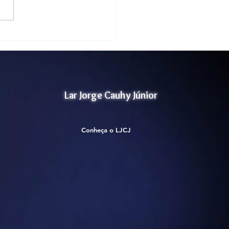
ificação Selo Social-
1
Lar Jorge Cauhy Júnior
Conheça o LJCJ