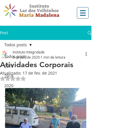
Post
Todos posts
Instituto Integridade
Todos posts
9 de jun. de 2020
1 min de leitura
Atividades Corporais
2019
Atualizado:
17 de fev. de 2021
2018
Avaliado com NaN de 5 estrelas.
2020
2021
2022
2023
2024