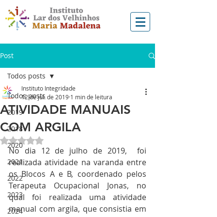
Post
Todos posts
Instituto Integridade
Todos posts
12 de jul. de 2019
1 min de leitura
ATIVIDADE MANUAIS
2019
COM ARGILA
2018
Avaliado com NaN de 5 estrelas.
2020
No dia 12 de julho de 2019,  foi 
2021
realizada atividade na varanda entre 
os Blocos A e B, coordenado pelos 
2022
Terapeuta Ocupacional Jonas, no 
2023
qual foi realizada uma atividade 
manual com argila, que consistia em 
2024