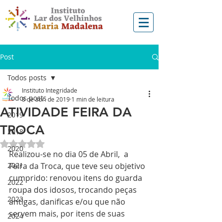
Post
Todos posts
Instituto Integridade
Todos posts
8 de abr. de 2019
1 min de leitura
ATIVIDADE FEIRA DA
2019
TROCA
2018
Avaliado com NaN de 5 estrelas.
2020
Realizou-se no dia 05 de Abril,  a 
2021
Feira da Troca, que teve seu objetivo 
cumprido: renovou itens do guarda 
2022
roupa dos idosos, trocando peças 
2023
antigas, danificas e/ou que não 
servem mais, por itens de suas 
2024