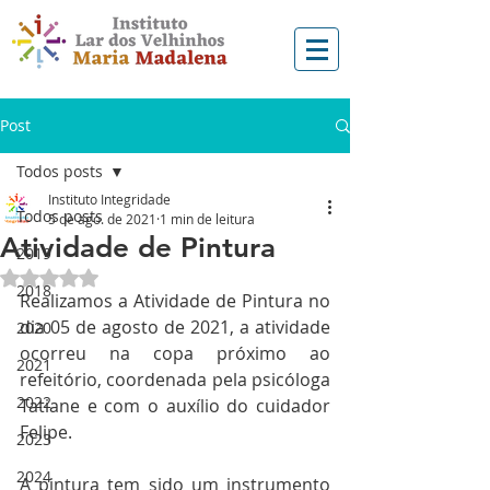
Post
Todos posts
Instituto Integridade
Todos posts
5 de ago. de 2021
1 min de leitura
Atividade de Pintura
2019
Avaliado com NaN de 5 estrelas.
2018
Realizamos a Atividade de Pintura no 
dia 05 de agosto de 2021, a atividade 
2020
ocorreu na copa próximo ao 
2021
refeitório, coordenada pela psicóloga 
2022
Tatiane e com o auxílio do cuidador 
Felipe.
2023
2024
A pintura tem sido um instrumento 