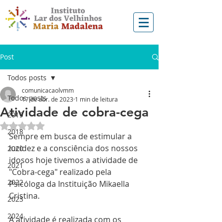
Post
Todos posts
comunicacaolvmm
Todos posts
17 de abr. de 2023
1 min de leitura
Atividade de cobra-cega
2019
Avaliado com NaN de 5 estrelas.
2018
Sempre em busca de estimular a 
lucidez e a consciência dos nossos 
2020
idosos hoje tivemos a atividade de 
2021
"Cobra-cega" realizado pela 
2022
Psicóloga da Instituição Mikaella 
Cristina.
2023
2024
A atividade é realizada com os 