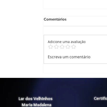
Comentários
Adicione uma avaliação
Relatório de Atividades
Escreva um comentário
Cognitivas
Lar dos Velhinhos
Certif
Maria Madalena