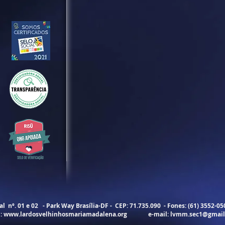
 nº. 01 e 02 - Park Way Brasília-DF - CEP: 71.735.090 - Fones: (61) 3552-0
E:
www.lardosvelhinhosmariamadalena.org
e-mail:
lvmm.sec1@gmail