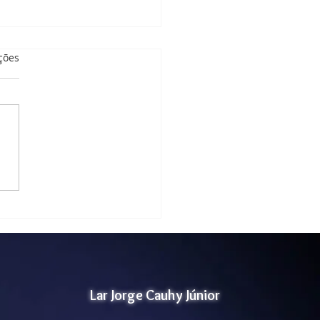
as.
ções
tório de Atividade
idades Manuais
Lar Jorge Cauhy Júnior