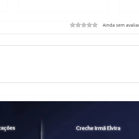
Avaliado com 0 de 5 estrel
Ainda sem avalia
Relatório de Atividades
Rela
Cognitivas
Ativ
icações
Creche Irmã Elvira