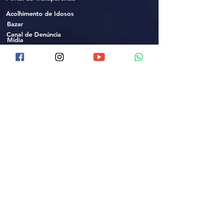
Acolhimento de Idosos
Bazar
Canal de Denúncia
Mídia
Termo para Campanhas
Voluntariado
Contato (61)
3552-0504
Certificações
9 9352-0912