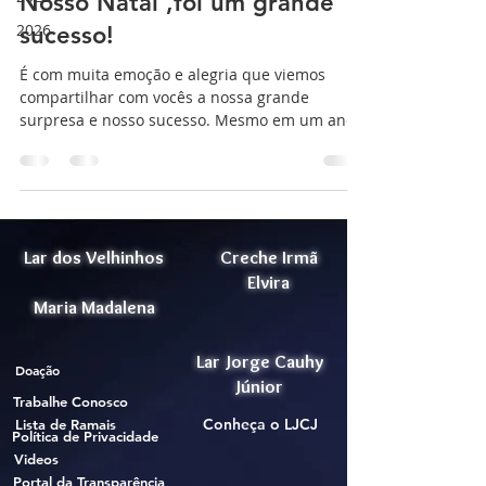
Nosso Natal ,foi um grande
2026
sucesso!
É com muita emoção e alegria que viemos
compartilhar com vocês a nossa grande
surpresa e nosso sucesso. Mesmo em um ano
tão difícil ,...
Lar dos Velhinhos
Creche Irmã
Elvira
Maria Madalena
Lar Jorge Cauhy
Doação
Júnior
Trabalhe Conosco
Conheça o LJCJ
Lista de Ramais
Política de Privacidade
Videos
Portal da Transparência