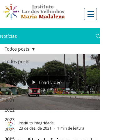
Notícias
Todos posts
Todos posts
2019
2018
Load video
2020
2021
2022
2023
Instituto Integridade
23 de dez. de 2021
1 min de leitura
2024
2025