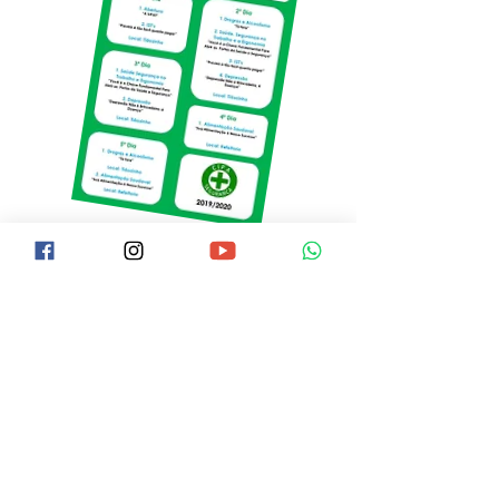
Para que os colaboradores possam
executar suas tarefas todos os dias de
modo conciso sem acidentes, é
necessário mostrar todos os
procedimentos corretos de segurança,
como o uso correto das máquinas,