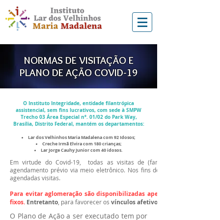
NORMAS DE VISITAÇÃO E
PLANO DE AÇÃO COVID-19
O Instituto Integridade, entidade filantrópica
assistencial, sem fins lucrativos, com sede à SMPW
Trecho 03 Área Especial nº. 01/02 do Park Way,
Brasília, Distrito Federal, mantém os departamentos:
Lar dos Velhinhos Maria Madalena com 92 Idosos;
Creche Irmã Elvira com 180 crianças;
Lar Jorge Cauhy Junior com 40 idosos.
Em virtude do Covid-19, todas as visitas de (familiares e público ex
agendamento prévio via meio eletrônico. Nos fins de semana diante a r
agendadas visitas.
Para evitar aglomeração são disponibilizadas apenas 3 vagas por dia
fixos.
Entretanto
, para favorecer os
vínculos afetivos e sociais
O Plano de Ação a ser executado tem por