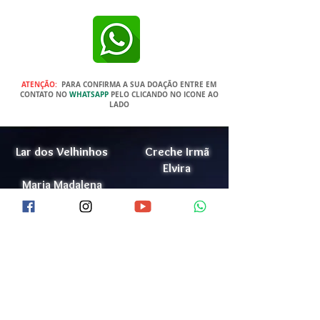
ATENÇÃO:
PARA CONFIRMA A SUA DOAÇÃO ENTRE EM
CONTATO NO
WHATSAPP
PELO CLICANDO NO ICONE AO
LADO
Lar dos Velhinhos
Creche Irmã
Elvira
Maria Madalena
Lar Jorge Cauhy
Doação
Júnior
Trabalhe Conosco
Conheça o LJCJ
Lista de Ramais
Política de Privacidade
Videos
Portal da Transparência