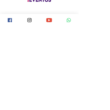
Lar dos Velhinhos
Creche Irmã
Elvira
Maria Madalena
Lar Jorge Cauhy
Doação
Júnior
Trabalhe Conosco
Conheça o LJCJ
Lista de Ramais
Política de Privacidade
Videos
Portal da Transparência
Acolhimento de Idosos
Bazar
Canal de Denúncia
Mídia
Termo para Campanhas
Voluntariado