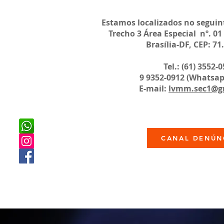
Estamos localizados no segui
Trecho 3 Área Especial nº. 01
Brasília-DF, CEP: 71
Tel.: (61) 3552-
9 9352-0912 (Whatsapp d
E-mail:
lvmm.sec1@g
CANAL DENÚN