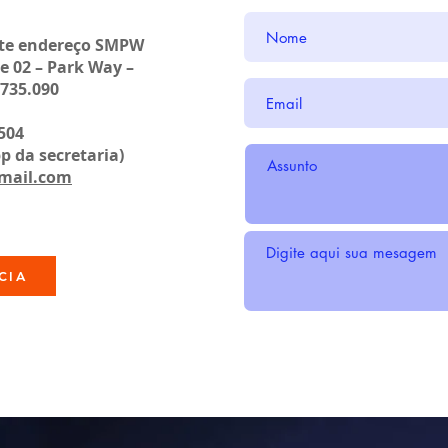
nte endereço SMPW
 e 02 – Park Way –
.735.090
0504
a secretaria)
mail.com
CIA