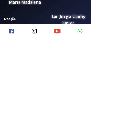
Maria Madalena
Lar Jorge Cauhy
Doação
Júnior
Trabalhe Conosco
Conheça o LJCJ
Lista de Ramais
Política de Privacidade
Videos
Portal da Transparência
Acolhimento de Idosos
Bazar
Canal de Denúncia
Mídia
Termo para Campanhas
Voluntariado
Contato (61)
3552-0504
Certificações
9 9352-0912