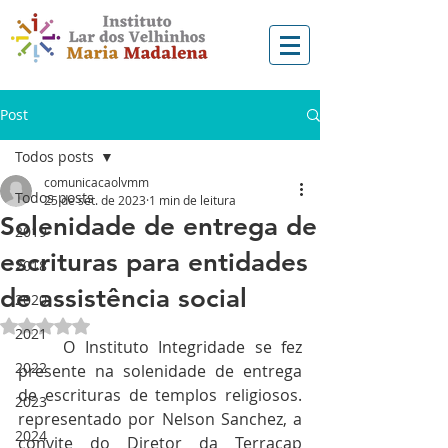
Post
Todos posts
comunicacaolvmm
Todos posts
25 de set. de 2023
1 min de leitura
Solenidade de entrega de
2019
escrituras para entidades
2018
de assistência social
2020
Avaliado com NaN de 5 estrelas.
2021
	O Instituto Integridade se fez 
2022
presente na solenidade de entrega 
de escrituras de templos religiosos. 
2023
representado por Nelson Sanchez, a 
2024
convite do Diretor da Terracap 