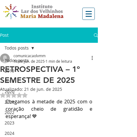
Post
Todos posts
comunicacaolvmm
Todos posts
18 de jun. de 2025
1 min de leitura
RETROSPECTIVA – 1º
2019
SEMESTRE DE 2025
2018
Atualizado:
21 de jun. de 2025
2020
Avaliado com NaN de 5 estrelas.
Chegamos à metade de 2025 com o 
2021
coração cheio de gratidão e 
2022
esperança! 💙
2023
2024