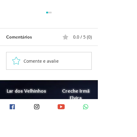
0.0 / 5 (0)
Comentários
Comente e avalie
Relatório de Atividades
Relatório de At
Cognitivas
Atividades Man
Lar dos Velhinhos
Creche Irmã
Elvira
Maria Madalena
Lar Jorge Cauhy
Doação
Júnior
Trabalhe Conosco