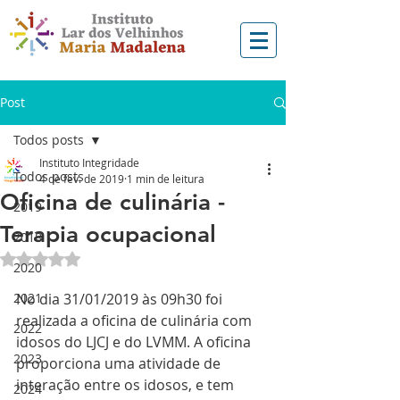
Post
Todos posts
Instituto Integridade
Todos posts
4 de fev. de 2019
1 min de leitura
Oficina de culinária -
2019
Terapia ocupacional
2018
Avaliado com NaN de 5 estrelas.
2020
2021
No dia 31/01/2019 às 09h30 foi 
realizada a oficina de culinária com 
2022
idosos do LJCJ e do LVMM. A oficina 
2023
proporciona uma atividade de 
interação entre os idosos, e tem 
2024