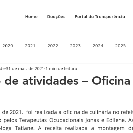
Home
Doações
Portal da Transparência
2020
2021
2022
2023
2024
2025
ade
31 de mar. de 2021
1 min de leitura
o de atividades – Oficina
de 5 estrelas.
de 2021,  foi realizada a oficina de culinária no refe
 pelos Terapeutas Ocupacionais Jonas e Edilene, Ass
óloga Tatiane. A receita realizada a montagem de