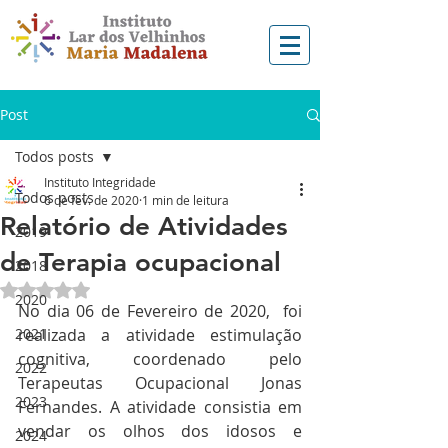
Post
Todos posts
Instituto Integridade
Todos posts
6 de fev. de 2020
1 min de leitura
Relatório de Atividades
2019
de Terapia ocupacional
2018
Avaliado com NaN de 5 estrelas.
2020
No dia 06 de Fevereiro de 2020,  foi 
2021
realizada a atividade estimulação 
cognitiva, coordenado pelo 
2022
Terapeutas Ocupacional Jonas 
2023
Fernandes. A atividade consistia em 
vendar os olhos dos idosos e 
2024