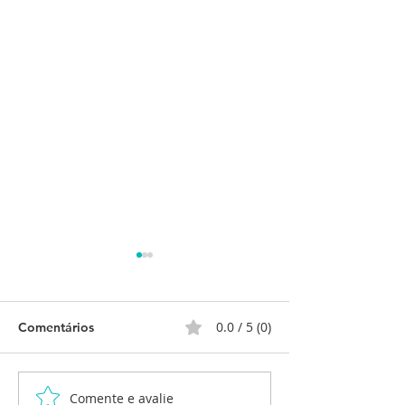
0.0 / 5 (0)
Comentários
Comente e avalie
RELATÓRIO DE
Relatório de At