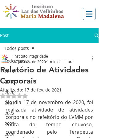
Post
Todos posts
Instituto Integridade
Todos posts
17 de nov. de 2020
1 min de leitura
Relatório de Atividades
2019
Corporais
2018
Atualizado:
17 de fev. de 2021
2020
Avaliado com NaN de 5 estrelas.
No dia 17 de novembro de 2020, foi 
2021
realizada atividade de atividades 
2022
corporais no refeitório do LVMM por 
2023
conta do tempo chuvoso, 
coordenado pelo Terapeuta 
2024