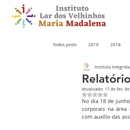
Todos posts
2019
2018
Instituto Integrid
Relatóri
Atualizado:
17 de fev. d
Avaliado com NaN 
No dia 18 de junho 
corporais na área
com auxílio das assi