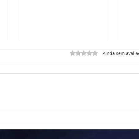
Avaliado com 0 de 5 estrel
Ainda sem avalia
RELATÓRIO DE ATIVIDADE
Rela
– MEMÓRIA MUSICAL
Corp