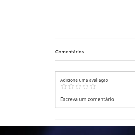
Comentários
Adicione uma avaliação
Relatório de Atividade
Escreva um comentário
Atividade Corporal