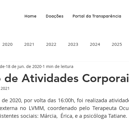
Home
Doações
Portal da Transparência
2020
2021
2022
2023
2024
2025
ade
18 de jun. de 2020
1 min de leitura
o de Atividades Corporai
e 2021
de 5 estrelas.
de 2020, por volta das 16:00h, foi realizada atividade
 externa no LVMM, coordenado pelo Terapeuta Ocup
stentes sociais: Márcia,  Érica, e a psicóloga Tatiane. 