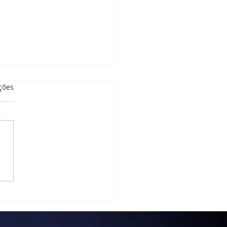
as.
ções
tório de Atividades
orais