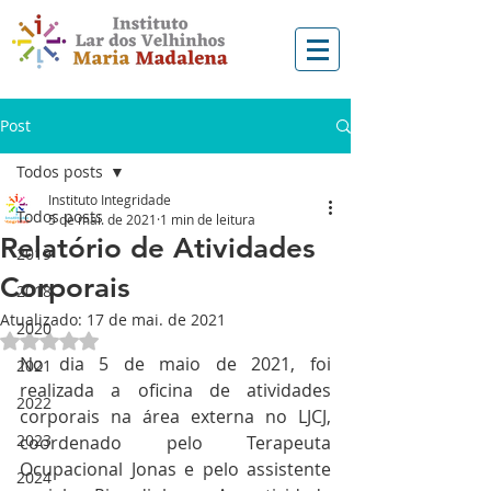
Post
Todos posts
Instituto Integridade
Todos posts
5 de mai. de 2021
1 min de leitura
Relatório de Atividades
2019
Corporais
2018
Atualizado:
17 de mai. de 2021
2020
Avaliado com NaN de 5 estrelas.
No dia 5 de maio de 2021, foi 
2021
realizada a oficina de atividades 
2022
corporais na área externa no LJCJ, 
2023
coordenado pelo Terapeuta 
Ocupacional Jonas e pelo assistente 
2024