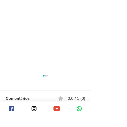
0.0 / 5 (0)
Comentários
Comente e avalie
Vida Ativa - Projeto Lar
Certificação Sel