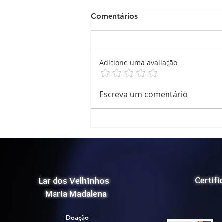
Comentários
Adicione uma avaliação
Relatório de Atividade
Escreva um comentário
Atividade Corporal
Lar dos Velhinhos
Certif
Maria Madalena
Doação