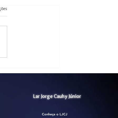
as.
ções
tório de Atividades
orais
Lar Jorge Cauhy Júnior
Conheça o LJCJ