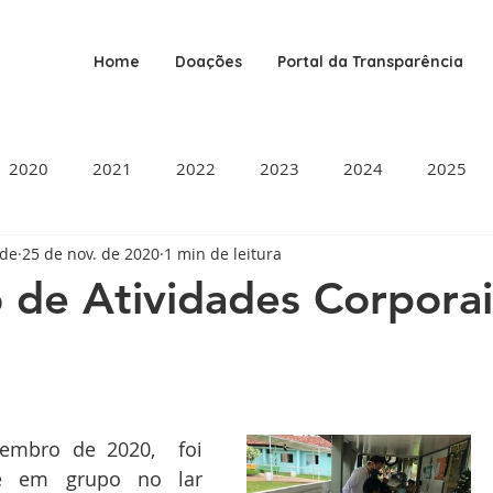
Home
Doações
Portal da Transparência
2020
2021
2022
2023
2024
2025
ade
25 de nov. de 2020
1 min de leitura
o de Atividades Corporai
de 5 estrelas.
mbro de 2020,  foi 
de em grupo no lar 