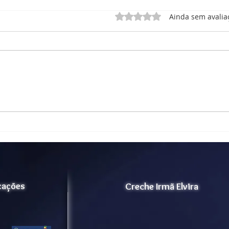
Avaliado com 0 de 5 estrel
Ainda sem avalia
RELATÓRIO DE ATIVIDADE
Rela
– MEMÓRIA MUSICAL
Corp
icações
Creche Irmã Elvira