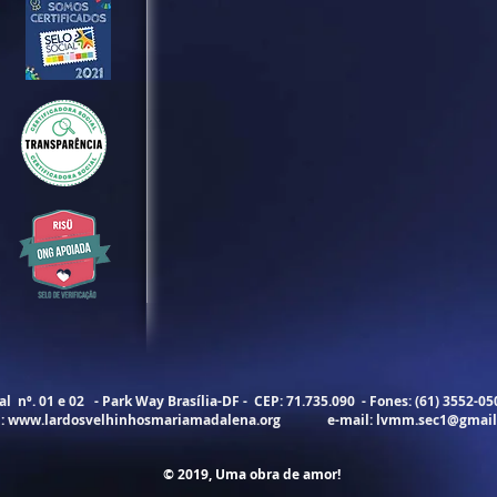
 nº. 01 e 02 - Park Way Brasília-DF - CEP: 71.735.090 - Fones: (61) 3552-0
E:
www.lardosvelhinhosmariamadalena.org
e-mail:
lvmm.sec1@gmail
© 2019, Uma obra de amor!