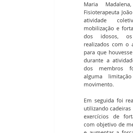
Maria Madalena,
Fisioterapeuta João
atividade colet
mobilização e fort
dos idosos, os 
realizados com o a
para que houvesse 
durante a atividad
dos membros fo
alguma limitaçã
movimento. 
Em seguida foi rea
utilizando cadeiras 
exercícios de for
com objetivo de me
e aumentar a força