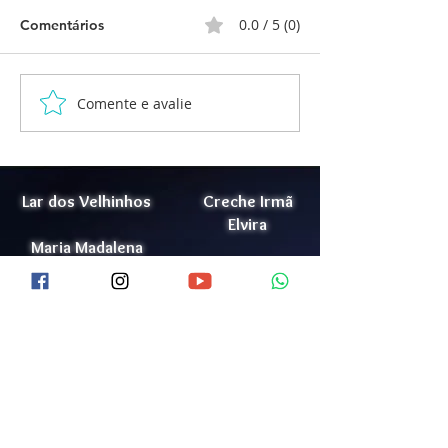
0.0 / 5 (0)
Comentários
Comente e avalie
Relatório de Atividades
Relatório de At
Cognitivas
Atividades Man
Lar dos Velhinhos
Creche Irmã
Elvira
Maria Madalena
Lar Jorge Cauhy
Doação
Júnior
Trabalhe Conosco
Conheça o LJCJ
Lista de Ramais
Política de Privacidade
Videos
Portal da Transparência
Acolhimento de Idosos