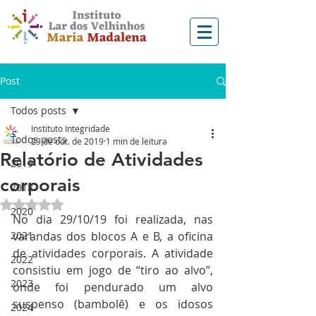
Post
Todos posts
Instituto Integridade
Todos posts
29 de out. de 2019
1 min de leitura
Relatório de Atividades
2019
corporais
2018
Avaliado com NaN de 5 estrelas.
2020
No dia 29/10/19 foi realizada, nas 
2021
varandas dos blocos A e B, a oficina 
de atividades corporais. A atividade 
2022
consistiu em jogo de “tiro ao alvo”, 
2023
onde foi pendurado um alvo 
suspenso (bambolê) e os idosos 
2024