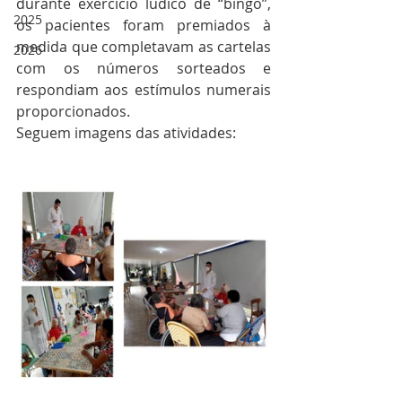
durante exercício lúdico de “bingo”, 
2025
os pacientes foram premiados à 
medida que completavam as cartelas 
2026
com os números sorteados e 
respondiam aos estímulos numerais 
proporcionados. 
Seguem imagens das atividades: