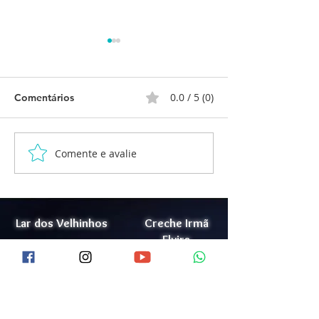
0.0 / 5 (0)
Comentários
Comente e avalie
RELATÓRIO DE
Relatório de At
ATIVIDADE – MEMÓRIA
Corporais
MUSICAL
Lar dos Velhinhos
Creche Irmã
Elvira
Maria Madalena
Lar Jorge Cauhy
Doação
Júnior
Trabalhe Conosco