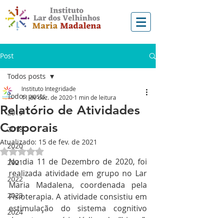
Post
Todos posts
Instituto Integridade
Todos posts
11 de dez. de 2020
1 min de leitura
Relatório de Atividades
2019
Corporais
2018
Atualizado:
15 de fev. de 2021
2020
Avaliado com NaN de 5 estrelas.
No dia 11 de Dezembro de 2020, foi 
2021
realizada atividade em grupo no Lar 
2022
Maria Madalena, coordenada pela 
2023
Fisioterapia. A atividade consistiu em 
estimulação do sistema cognitivo 
2024