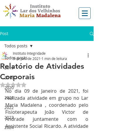
Post
Todos posts
Instituto Integridade
Todos posts
9 de jan. de 2021
1 min de leitura
Relatório de Atividades
2019
Corporais
2018
Avaliado com NaN de 5 estrelas.
2020
No dia 09 de Janeiro de 2021, foi 
2021
realizada atividade em grupo no Lar 
Maria Madalena , coordenado pelo 
2022
Fisioterapeuta João Victor de 
2023
Andrade juntamente com o 
Assistente Social Ricardo. A atividade 
2024