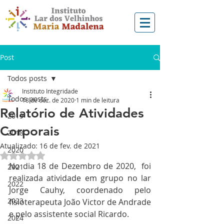
Post
Todos posts
Instituto Integridade
Todos posts
18 de dez. de 2020
1 min de leitura
Relatório de Atividades
2019
Corporais
2018
Atualizado:
16 de fev. de 2021
2020
Avaliado com NaN de 5 estrelas.
No dia 18 de Dezembro de 2020,  foi 
2021
realizada atividade em grupo no lar 
2022
Jorge Cauhy, coordenado pelo 
2023
fisioterapeuta João Victor de Andrade 
e pelo assistente social Ricardo. 
2024