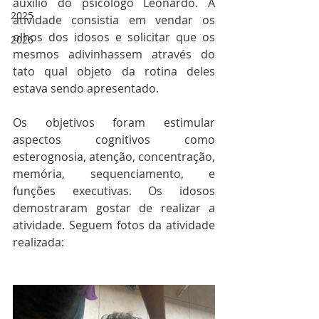
auxílio do psicólogo Leonardo. A 
2025
atividade consistia em vendar os 
olhos dos idosos e solicitar que os 
2026
mesmos adivinhassem através do 
tato qual objeto da rotina deles 
estava sendo apresentado. 
Os objetivos foram estimular 
aspectos cognitivos como 
esterognosia, atenção, concentração, 
memória, sequenciamento, e 
funções executivas. Os idosos 
demostraram gostar de realizar a 
atividade. Seguem fotos da atividade 
realizada: