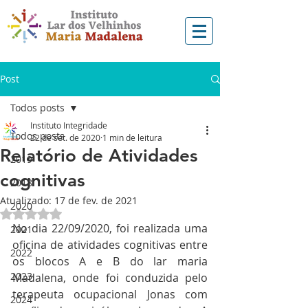
Post
Todos posts
Instituto Integridade
Todos posts
22 de set. de 2020
1 min de leitura
Relatório de Atividades
2019
cognitivas
2018
Atualizado:
17 de fev. de 2021
2020
Avaliado com NaN de 5 estrelas.
No dia 22/09/2020, foi realizada uma 
2021
oficina de atividades cognitivas entre 
2022
os blocos A e B do lar maria 
2023
Madalena, onde foi conduzida pelo 
terapeuta ocupacional Jonas com 
2024